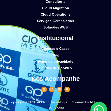
Consultoria
Cloud Migration
Cloud Operations
Serviços Gerenciados
Soluções AWS
Institucional
Clientes e Cases
Blog
Aviso de privacidade
Política de Cookies
Nos Acompanhe
Copyright © 2026 At Hand Tecnologia | Powered by At Hand
Tecnologia